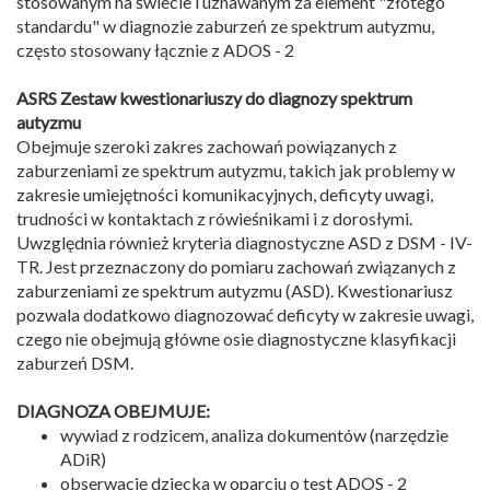
stosowanym na świecie i uznawanym za element "złotego
standardu" w diagnozie zaburzeń ze spektrum autyzmu,
często stosowany łącznie z ADOS - 2
ASRS Zestaw kwestionariuszy do diagnozy spektrum
autyzmu
Obejmuje szeroki zakres zachowań powiązanych z
zaburzeniami ze spektrum autyzmu, takich jak problemy w
zakresie umiejętności komunikacyjnych, deficyty uwagi,
trudności w kontaktach z rówieśnikami i z dorosłymi.
Uwzględnia również kryteria diagnostyczne ASD z DSM - IV-
TR. Jest przeznaczony do pomiaru zachowań związanych z
zaburzeniami ze spektrum autyzmu (ASD). Kwestionariusz
pozwala dodatkowo diagnozować deficyty w zakresie uwagi,
czego nie obejmują główne osie diagnostyczne klasyfikacji
zaburzeń DSM.
DIAGNOZA OBEJMUJE:
wywiad z rodzicem, analiza dokumentów (narzędzie
ADiR)
obserwację dziecka w oparciu o test ADOS - 2