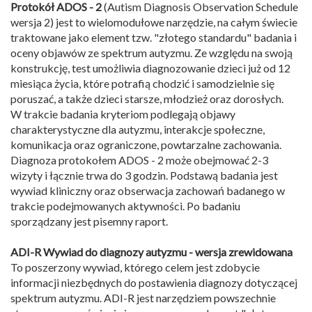
Protokół ADOS - 2
(Autism Diagnosis Observation Schedule
wersja 2) jest to wielomodułowe narzędzie, na całym świecie
traktowane jako element tzw. "złotego standardu" badania i
oceny objawów ze spektrum autyzmu. Ze względu na swoją
konstrukcję, test umożliwia diagnozowanie dzieci już od 12
miesiąca życia, które potrafią chodzić i samodzielnie się
poruszać, a także dzieci starsze, młodzież oraz dorosłych.
W trakcie badania kryteriom podlegają objawy
charakterystyczne dla autyzmu, interakcje społeczne,
komunikacja oraz ograniczone, powtarzalne zachowania.
Diagnoza protokołem ADOS - 2 może obejmować 2-3
wizyty i łącznie trwa do 3 godzin. Podstawą badania jest
wywiad kliniczny oraz obserwacja zachowań badanego w
trakcie podejmowanych aktywności. Po badaniu
sporządzany jest pisemny raport.
ADI-R Wywiad do diagnozy autyzmu - wersja zrewidowana
To poszerzony wywiad, którego celem jest zdobycie
informacji niezbędnych do postawienia diagnozy dotyczącej
spektrum autyzmu. ADI-R jest narzędziem powszechnie