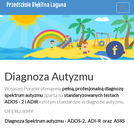
Przedszkole Błękitna Laguna
Togg
navig
Diagnoza Autyzmu
W naszej Poradni oferujemy
pełną, profesjonalną diagnozę
spektrum autyzmu
opartą na
standaryzowanych testach
ADOS - 2 i ADiR -
złotym standardzie w diagnozie autyzmu.
OFERUJEMY:
Diagnoza Spektrum autyzmu - ADOS-2, ADI-R oraz ASRS